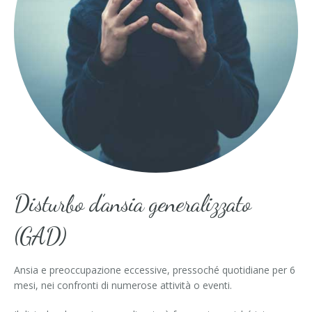
Depressione
Disturbi alimentari
Anoressia
Bulimia
Binge eating – Disturbo da alimentazione incontrollata
Problematiche relazionali e di coppia
Disturbo d’ansia generalizzato
Psicologia dell'infanzia e dell'adolescenza
(GAD)
Crescita personale e miglioramento della comunicazione
Ansia e preoccupazione eccessive, pressoché quotidiane per 6
Benessere psico-fisico (gestione dello stress e tecnihe di
mesi, nei confronti di numerose attività o eventi.
rilassamento)