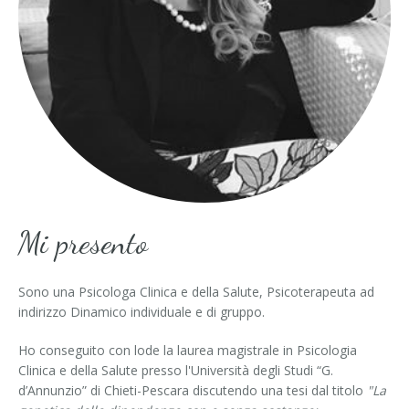
Depressione
Disturbi alimentari
Anoressia
Bulimia
Binge eating – Disturbo da alimentazione incontrollata
Mi presento
Problematiche relazionali e di coppia
Psicologia dell'infanzia e dell'adolescenza
Sono una Psicologa Clinica e della Salute, Psicoterapeuta ad
indirizzo Dinamico individuale e di gruppo.
Crescita personale e miglioramento della comunicazione
Ho conseguito con lode la laurea magistrale in Psicologia
Benessere psico-fisico (gestione dello stress e tecnihe di
Clinica e della Salute presso l'Università degli Studi “G.
rilassamento)
d’Annunzio” di Chieti-Pescara discutendo una tesi dal titolo
"La