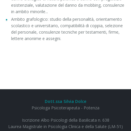
esistenziale, valutazione del danno da mobbing, consulenze
in ambito minorile...
Ambito grafologico: studio della personalità, orientamento
scolastico e universitario, compatibilità di coppia, selezione
del personale, consulenze tecniche per testamenti, firme,
lettere anonime e assegni.
Dott.ssa Silvia Dolce
Psicologa Psicoterapeuta - Potenza
Iscrizione Albo Psicologi della Basilicata n. 638
Laurea Magistrale in Psicologia Clinica e della Salute (LM-51)